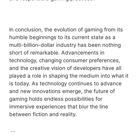
In conclusion, the evolution of gaming from its
humble beginnings to its current state as a
multi-billion-dollar industry has been nothing
short of remarkable. Advancements in
technology, changing consumer preferences,
and the creative vision of developers have all
played a role in shaping the medium into what it
is today. As technology continues to advance
and new innovations emerge, the future of
gaming holds endless possibilities for
immersive experiences that blur the line
between fiction and reality.
…