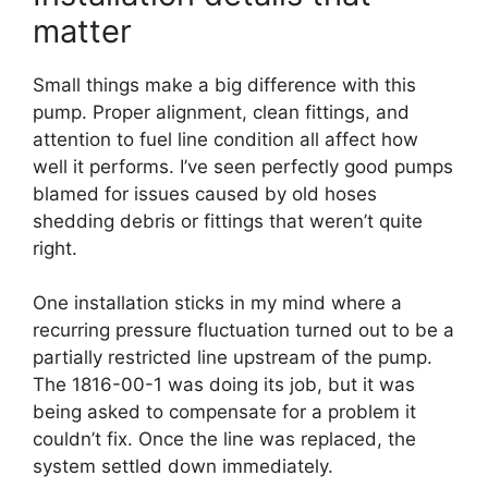
matter
Small things make a big difference with this
pump. Proper alignment, clean fittings, and
attention to fuel line condition all affect how
well it performs. I’ve seen perfectly good pumps
blamed for issues caused by old hoses
shedding debris or fittings that weren’t quite
right.
One installation sticks in my mind where a
recurring pressure fluctuation turned out to be a
partially restricted line upstream of the pump.
The 1816-00-1 was doing its job, but it was
being asked to compensate for a problem it
couldn’t fix. Once the line was replaced, the
system settled down immediately.