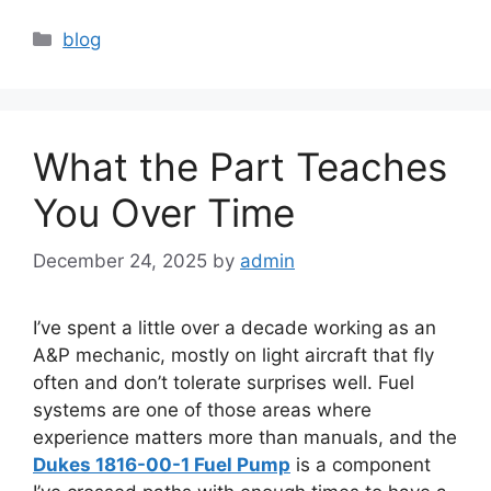
Categories
blog
What the Part Teaches
You Over Time
December 24, 2025
by
admin
I’ve spent a little over a decade working as an
A&P mechanic, mostly on light aircraft that fly
often and don’t tolerate surprises well. Fuel
systems are one of those areas where
experience matters more than manuals, and the
Dukes 1816-00-1 Fuel Pump
is a component