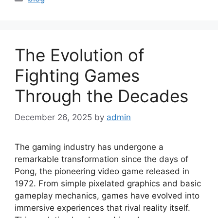
The Evolution of
Fighting Games
Through the Decades
December 26, 2025
by
admin
The gaming industry has undergone a
remarkable transformation since the days of
Pong, the pioneering video game released in
1972. From simple pixelated graphics and basic
gameplay mechanics, games have evolved into
immersive experiences that rival reality itself.