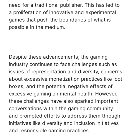
need for a traditional publisher. This has led to
a proliferation of innovative and experimental
games that push the boundaries of what is
possible in the medium.
Despite these advancements, the gaming
industry continues to face challenges such as
issues of representation and diversity, concerns
about excessive monetization practices like loot
boxes, and the potential negative effects of
excessive gaming on mental health. However,
these challenges have also sparked important
conversations within the gaming community
and prompted efforts to address them through
initiatives like diversity and inclusion initiatives
and responsible gaming practices.