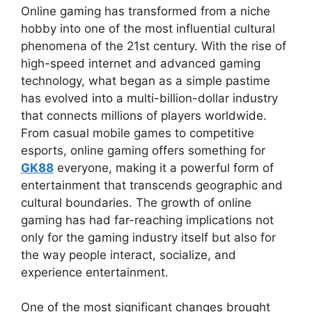
Online gaming has transformed from a niche
hobby into one of the most influential cultural
phenomena of the 21st century. With the rise of
high-speed internet and advanced gaming
technology, what began as a simple pastime
has evolved into a multi-billion-dollar industry
that connects millions of players worldwide.
From casual mobile games to competitive
esports, online gaming offers something for
GK88
everyone, making it a powerful form of
entertainment that transcends geographic and
cultural boundaries. The growth of online
gaming has had far-reaching implications not
only for the gaming industry itself but also for
the way people interact, socialize, and
experience entertainment.
One of the most significant changes brought