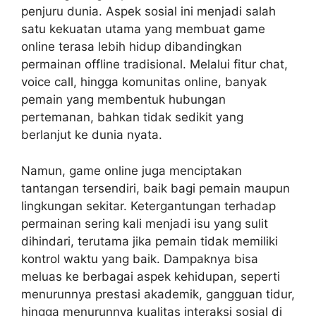
penjuru dunia. Aspek sosial ini menjadi salah
satu kekuatan utama yang membuat game
online terasa lebih hidup dibandingkan
permainan offline tradisional. Melalui fitur chat,
voice call, hingga komunitas online, banyak
pemain yang membentuk hubungan
pertemanan, bahkan tidak sedikit yang
berlanjut ke dunia nyata.
Namun, game online juga menciptakan
tantangan tersendiri, baik bagi pemain maupun
lingkungan sekitar. Ketergantungan terhadap
permainan sering kali menjadi isu yang sulit
dihindari, terutama jika pemain tidak memiliki
kontrol waktu yang baik. Dampaknya bisa
meluas ke berbagai aspek kehidupan, seperti
menurunnya prestasi akademik, gangguan tidur,
hingga menurunnya kualitas interaksi sosial di