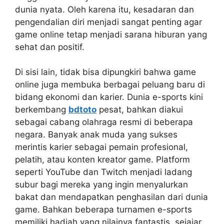
dunia nyata. Oleh karena itu, kesadaran dan
pengendalian diri menjadi sangat penting agar
game online tetap menjadi sarana hiburan yang
sehat dan positif.
Di sisi lain, tidak bisa dipungkiri bahwa game
online juga membuka berbagai peluang baru di
bidang ekonomi dan karier. Dunia e-sports kini
berkembang
bdtoto
pesat, bahkan diakui
sebagai cabang olahraga resmi di beberapa
negara. Banyak anak muda yang sukses
merintis karier sebagai pemain profesional,
pelatih, atau konten kreator game. Platform
seperti YouTube dan Twitch menjadi ladang
subur bagi mereka yang ingin menyalurkan
bakat dan mendapatkan penghasilan dari dunia
game. Bahkan beberapa turnamen e-sports
memiliki hadiah yang nilainya fantastis, sejajar