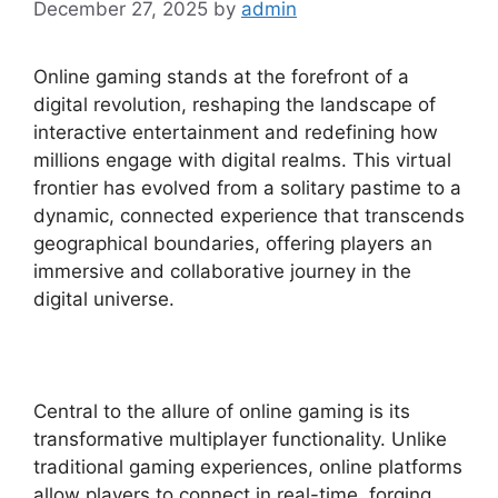
December 27, 2025
by
admin
Online gaming stands at the forefront of a
digital revolution, reshaping the landscape of
interactive entertainment and redefining how
millions engage with digital realms. This virtual
frontier has evolved from a solitary pastime to a
dynamic, connected experience that transcends
geographical boundaries, offering players an
immersive and collaborative journey in the
digital universe.
Central to the allure of online gaming is its
transformative multiplayer functionality. Unlike
traditional gaming experiences, online platforms
allow players to connect in real-time, forging