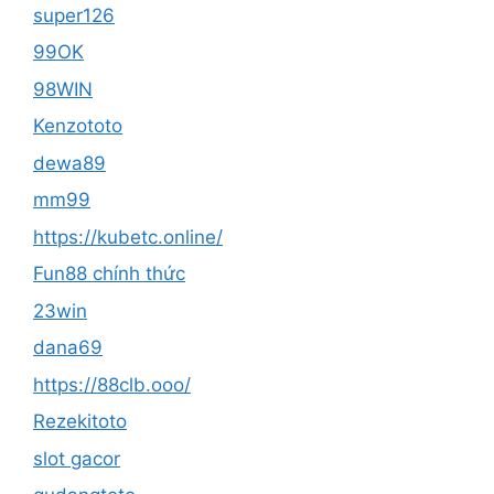
super126
99OK
98WIN
Kenzototo
dewa89
mm99
https://kubetc.online/
Fun88 chính thức
23win
dana69
https://88clb.ooo/
Rezekitoto
slot gacor