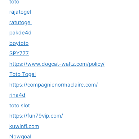
toto
rajatogel
ratutogel
pakde4d
boytoto
SPY777
https://www.dogcat-waltz.com/policy/
Toto Togel
https://compagnienormaclaire.com/
rina4d
toto slot
https://fun79vip.com/
kuwinfi.com
Nowgoal