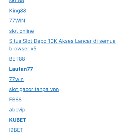
slot88
King88
77WIN
slot online
Situs Slot Depo 10K Akses Lancar di semua
browser x5
BET88
Lautan77
77win
slot gacor tanpa vpn
FB88
abcvip
KUBET
I9BET