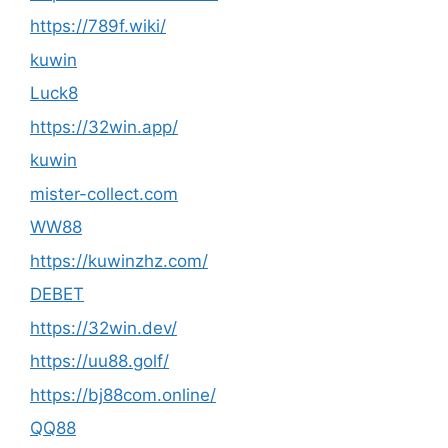
https://789f.wiki/
kuwin
Luck8
https://32win.app/
kuwin
mister-collect.com
WW88
https://kuwinzhz.com/
DEBET
https://32win.dev/
https://uu88.golf/
https://bj88com.online/
QQ88