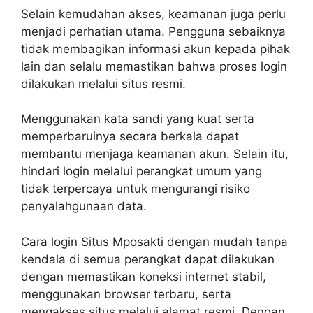
Selain kemudahan akses, keamanan juga perlu
menjadi perhatian utama. Pengguna sebaiknya
tidak membagikan informasi akun kepada pihak
lain dan selalu memastikan bahwa proses login
dilakukan melalui situs resmi.
Menggunakan kata sandi yang kuat serta
memperbaruinya secara berkala dapat
membantu menjaga keamanan akun. Selain itu,
hindari login melalui perangkat umum yang
tidak terpercaya untuk mengurangi risiko
penyalahgunaan data.
Cara login Situs Mposakti dengan mudah tanpa
kendala di semua perangkat dapat dilakukan
dengan memastikan koneksi internet stabil,
menggunakan browser terbaru, serta
mengakses situs melalui alamat resmi. Dengan