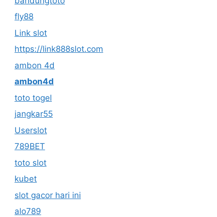
bandungtoto
fly88
Link slot
https://link888slot.com
ambon 4d
ambon4d
toto togel
jangkar55
Userslot
789BET
toto slot
kubet
slot gacor hari ini
alo789