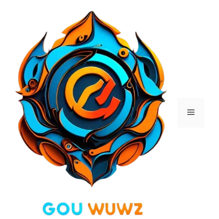
Skip
to
content
Menu