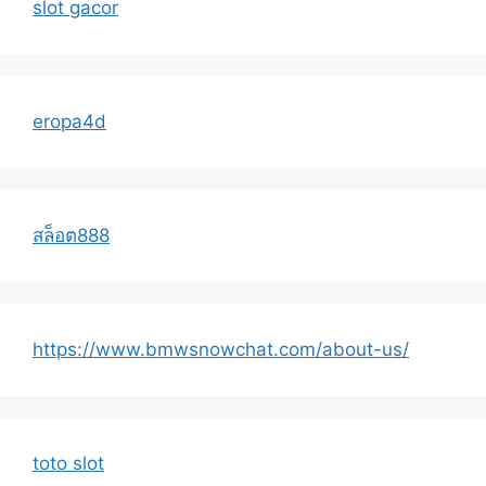
slot gacor
eropa4d
สล็อต888
https://www.bmwsnowchat.com/about-us/
toto slot