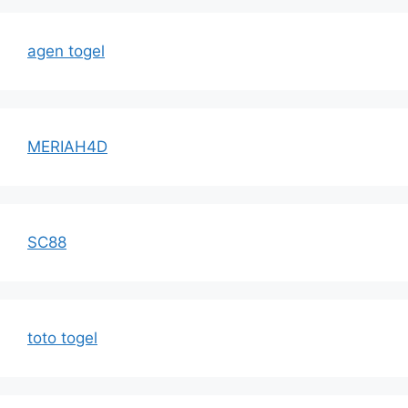
agen togel
MERIAH4D
SC88
toto togel