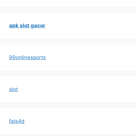
apk slot gacor
99onlinesports
slot
fals4d