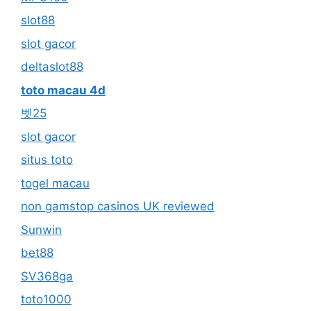
slot88
slot gacor
deltaslot88
toto macau 4d
벳25
slot gacor
situs toto
togel macau
non gamstop casinos UK reviewed
Sunwin
bet88
SV368ga
toto1000