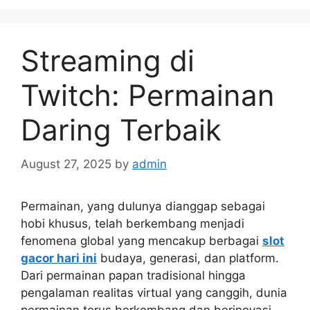
Streaming di
Twitch: Permainan
Daring Terbaik
August 27, 2025
by
admin
Permainan, yang dulunya dianggap sebagai
hobi khusus, telah berkembang menjadi
fenomena global yang mencakup berbagai
slot
gacor hari ini
budaya, generasi, dan platform.
Dari permainan papan tradisional hingga
pengalaman realitas virtual yang canggih, dunia
permainan terus berkembang dan berinovasi