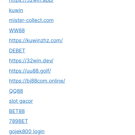
https://32win.app/
kuwin
mister-collect.com
WW88
https://kuwinzhz.com/
DEBET
https://32win.dev/
https://uu88.golf/
https://bj88com.online/
QQ88
slot gacor
BET88
789BET
gojek800 login