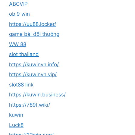
ABCVIP
obi9 win
https://uu88.locker/
game bài đổi thưởng
WW 88
slot thailand
https://kuwinvn.info/
https://kuwinvn.vip/
slot88 link
https://kuwin.business/
https://789f.wiki/
kuwin
Luck8