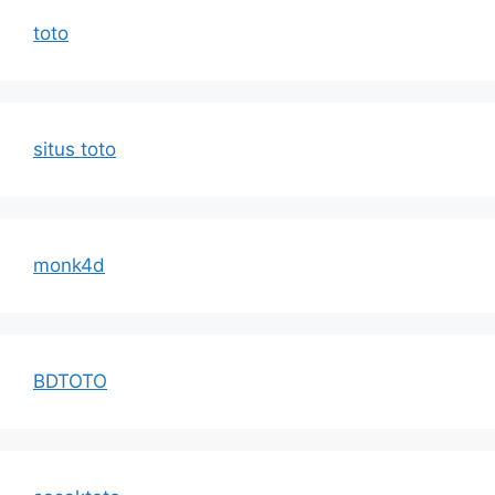
toto
situs toto
monk4d
BDTOTO