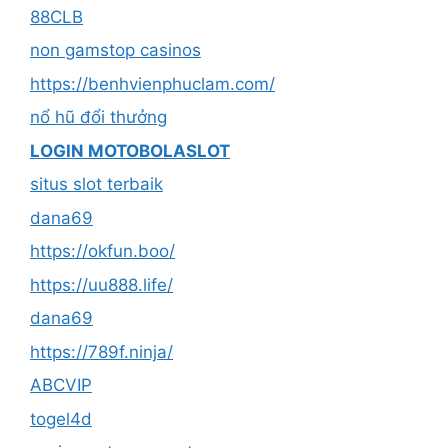
88CLB
non gamstop casinos
https://benhvienphuclam.com/
nổ hũ đổi thưởng
LOGIN MOTOBOLASLOT
situs slot terbaik
dana69
https://okfun.boo/
https://uu888.life/
dana69
https://789f.ninja/
ABCVIP
togel4d