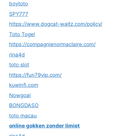
boytoto
SPY777
https://www.dogcat-waltz.com/policy/
Toto Togel
https://compagnienormaclaire.com/
rina4d
toto slot
https://fun79vip.com/
kuwinfi.com
Nowgoal
BONGDASO
toto macau
online gokken zonder limiet
rina4d