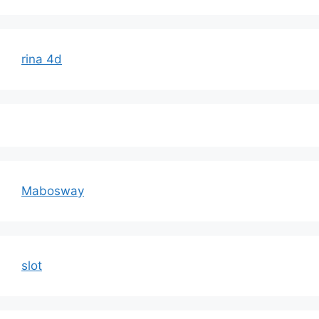
rina 4d
Mabosway
slot