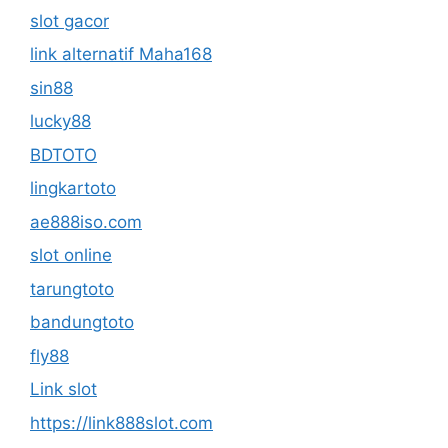
slot gacor
link alternatif Maha168
sin88
lucky88
BDTOTO
lingkartoto
ae888iso.com
slot online
tarungtoto
bandungtoto
fly88
Link slot
https://link888slot.com