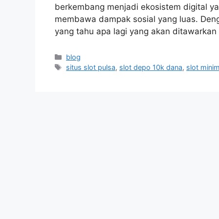
berkembang menjadi ekosistem digital y
membawa dampak sosial yang luas. Denga
yang tahu apa lagi yang akan ditawarkan
Categories
blog
Tags
situs slot pulsa
,
slot depo 10k dana
,
slot mini