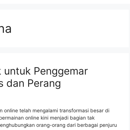
na
k untuk Penggemar
is dan Perang
 online telah mengalami transformasi besar di
permainan online kini menjadi bagian tak
 menghubungkan orang-orang dari berbagai penjuru