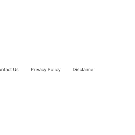
ntact Us
Privacy Policy
Disclaimer