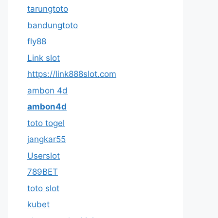
tarungtoto
bandungtoto
fly88
Link slot
https://link888slot.com
ambon 4d
ambon4d
toto togel
jangkar55
Userslot
789BET
toto slot
kubet