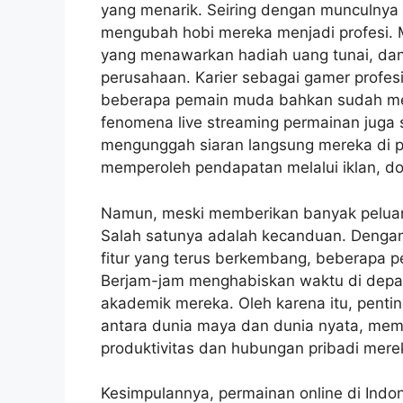
yang menarik. Seiring dengan munculnya 
mengubah hobi mereka menjadi profesi. 
yang menawarkan hadiah uang tunai, da
perusahaan. Karier sebagai gamer profesio
beberapa pemain muda bahkan sudah merai
fenomena live streaming permainan jug
mengunggah siaran langsung mereka di p
memperoleh pendapatan melalui iklan, do
Namun, meski memberikan banyak peluan
Salah satunya adalah kecanduan. Denga
fitur yang terus berkembang, beberapa p
Berjam-jam menghabiskan waktu di depa
akademik mereka. Oleh karena itu, pen
antara dunia maya dan dunia nyata, mema
produktivitas dan hubungan pribadi mere
Kesimpulannya, permainan online di Indon